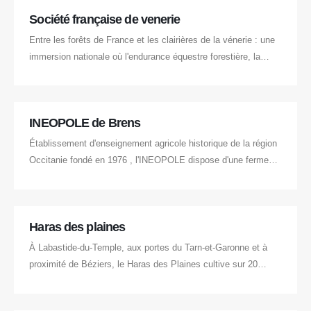
Société française de venerie
Entre les forêts de France et les clairières de la vénerie : une
immersion nationale où l'endurance équestre forestière, la
cohésion de meute et le travail sur terrain naturel se
conjuguent sous l'égide de la Société Française de Vènerie.
INEOPOLE de Brens
Établissement d'enseignement agricole historique de la région
Occitanie fondé en 1976 , l'INEOPOLE dispose d'une ferme
pédagogique complète incluant exploitation agricole, centre
équestre, et infrastructures dédiées aux animaux de
compagnie et d'élevage.
Haras des plaines
À Labastide-du-Temple, aux portes du Tarn-et-Garonne et à
proximité de Béziers, le Haras des Plaines cultive sur 20
hectares l'art de l'élevage et de la reproduction équine.