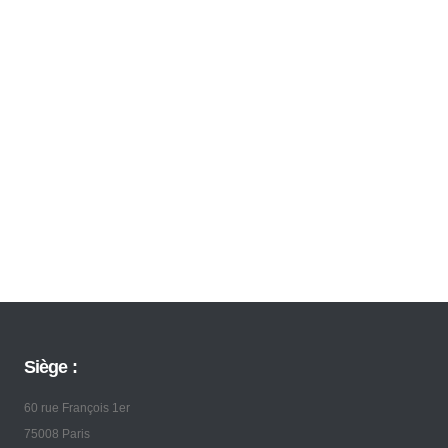
Siège :
60 rue François 1er
75008 Paris