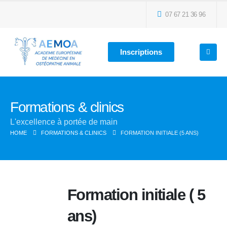
07 67 21 36 96
Inscriptions
Formations & clinics
L'excellence à portée de main
HOME
FORMATIONS & CLINICS
FORMATION INITIALE (5 ANS)
Formation initiale ( 5
ans)