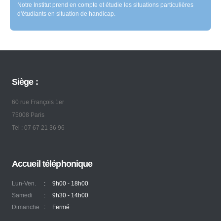
Notre Institut prend en compte et étudie les situations particulières
d'étudiants en situation de handicap.
Siège :
60 rue François 1er
75008 Paris
Tel : 07 67 21 36 96
Accueil téléphonique
Lun-Ven.
:
9h00 - 18h00
Samedi
:
9h30 - 14h00
Dimanche
:
Fermé