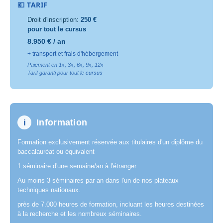
💶 TARIF
Droit d'inscription:
250 €
pour tout le cursus
8.950 € / an
+ transport et frais d'hébergement
Paiement en 1x, 3x, 6x, 9x, 12x
Tarif garanti pour tout le cursus
i
Information
Formation exclusivement réservée aux titulaires d'un diplôme du
baccalauréat ou équivalent
1 séminaire d'une semaine/an à l'étranger.
Au moins 3 séminaires par an dans l'un de nos plateaux
techniques nationaux.
près de 7.000 heures de formation, incluant les heures destinées
à la recherche et les nombreux séminaires.