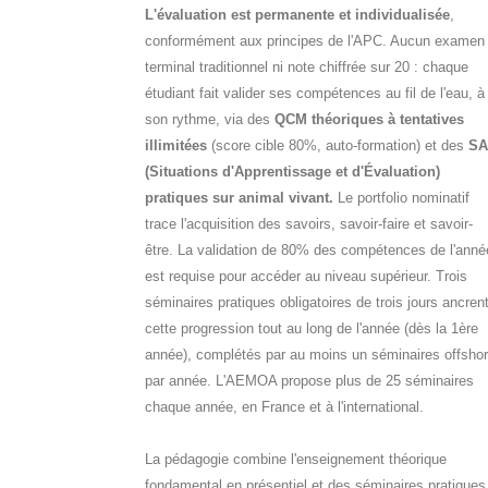
L'évaluation est permanente et individualisée
,
conformément aux principes de l'APC. Aucun examen
terminal traditionnel ni note chiffrée sur 20 : chaque
étudiant fait valider ses compétences au fil de l'eau, à
son rythme, via des
QCM théoriques à tentatives
illimitées
(score cible 80%, auto-formation) et des
SA
(Situations d'Apprentissage et d'Évaluation)
pratiques sur animal vivant.
Le portfolio nominatif
trace l'acquisition des savoirs, savoir-faire et savoir-
être. La validation de 80% des compétences de l'anné
est requise pour accéder au niveau supérieur. Trois
séminaires pratiques obligatoires de trois jours ancren
cette progression tout au long de l'année (dès la 1ère
année), complétés par au moins un séminaires offsho
par année. L'AEMOA propose plus de 25 séminaires
chaque année, en France et à l'international.
La pédagogie combine l'enseignement théorique
fondamental en présentiel et des séminaires pratiques